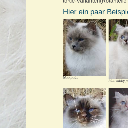
tortie-Varianten(Rotanteile
Hier ein paar Beisp
blue point
blue tabby p