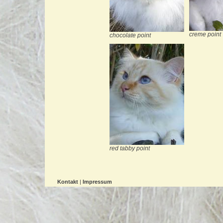
creme point
chocolate point
red tabby point
Kontakt
|
Impressum